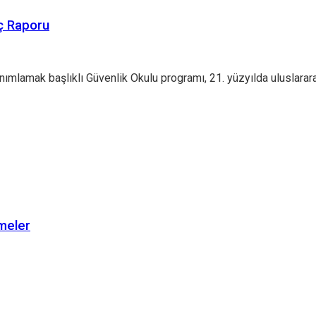
ç Raporu
nımlamak başlıklı Güvenlik Okulu programı, 21. yüzyılda uluslara
şmeler