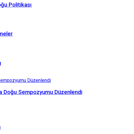
ğu Politikası
şmeler
ı
rta Doğu Sempozyumu Düzenlendi